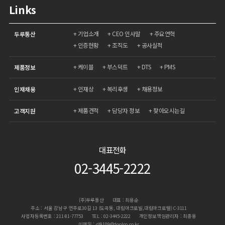
Links
기업소개
CEO 인사말
주요연혁
두루통산
인증현황
조직도
공사실적
케이블
부스덕트
DTS
PMS
제품정보
인재상
복리후생
채용정보
인재채용
제품견적
담당자 정보
찾아오시는길
고객지원
대표전화
02-3445-2222
(주)두루통산
대표 : 최용순
주소 : 서울 강남구 언주로30길 13 (도곡동, 대림아크로빌,대림아크로텔) C-3111
사업자등록번호 : 211-81-77753
TEL : 02-3445-2222
개인정보책임관리자 : 최종용
이메일 : dl9109@dooloo.co.kr