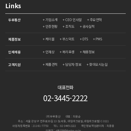
Links
기업소개
CEO 인사말
주요연혁
두루통산
인증현황
조직도
공사실적
케이블
부스덕트
DTS
PMS
제품정보
인재상
복리후생
채용정보
인재채용
제품견적
담당자 정보
찾아오시는길
고객지원
대표전화
02-3445-2222
(주)두루통산
대표 : 최용순
주소 : 서울 강남구 언주로30길 13 (도곡동, 대림아크로빌,대림아크로텔) C-3111
사업자등록번호 : 211-81-77753
TEL : 02-3445-2222
개인정보책임관리자 : 최종용
이메일 : dl9109@dooloo.co.kr