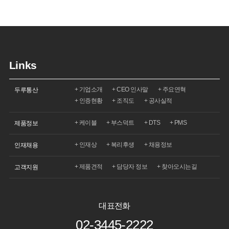
Links
기업소개
CEO 인사말
주요연혁
두루통산
인증현황
조직도
공사실적
케이블
부스덕트
DTS
PMS
제품정보
인재상
복리후생
채용정보
인재채용
제품견적
담당자 정보
찾아오시는길
고객지원
대표전화
02-3445-2222