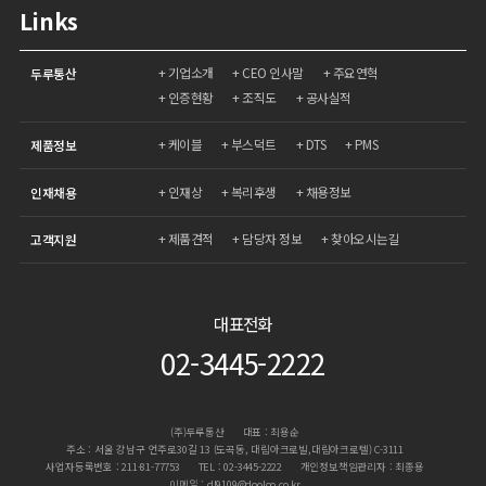
Links
기업소개
CEO 인사말
주요연혁
두루통산
인증현황
조직도
공사실적
케이블
부스덕트
DTS
PMS
제품정보
인재상
복리후생
채용정보
인재채용
제품견적
담당자 정보
찾아오시는길
고객지원
대표전화
02-3445-2222
(주)두루통산
대표 : 최용순
주소 : 서울 강남구 언주로30길 13 (도곡동, 대림아크로빌,대림아크로텔) C-3111
사업자등록번호 : 211-81-77753
TEL : 02-3445-2222
개인정보책임관리자 : 최종용
이메일 : dl9109@dooloo.co.kr