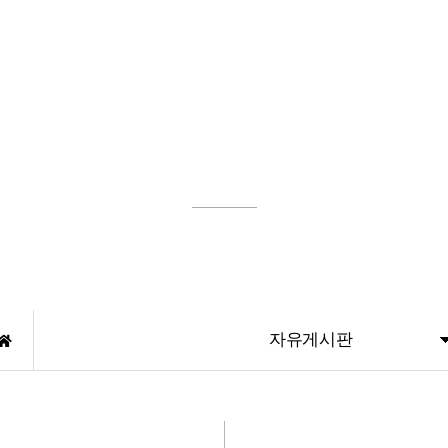
두루통산
기업소개
CEO 인사말
자유게시판
주요연혁
인증현황
조직도
비즈니스 혁신과 최고의 가치를 추구하는 두루통산
공사실적
자유게시판