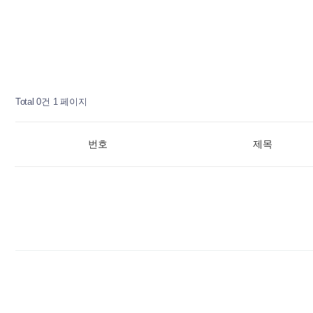
Total 0건
1 페이지
번호
제목
다음검색