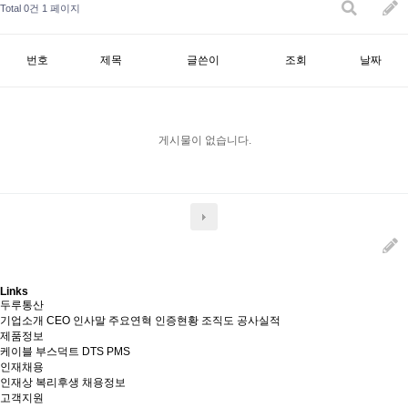
Total 0건
1 페이지
번호
제목
글쓴이
조회
날짜
게시물이 없습니다.
Links
두루통산
기업소개
CEO 인사말
주요연혁
인증현황
조직도
공사실적
제품정보
케이블
부스덕트
DTS
PMS
인재채용
인재상
복리후생
채용정보
고객지원