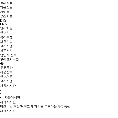
공사실적
제품정보
케이블
부스덕트
DTS
PMS
인재채용
인재상
복리후생
채용정보
고객지원
제품견적
담당자 정보
찾아오시는길
두루통산
제품정보
인재채용
고객지원
자유게시판
자유게시판
자유게시판
비즈니스 혁신과 최고의 가치를 추구하는 두루통산
자유게시판