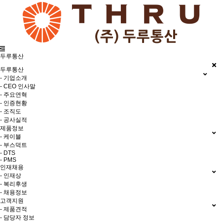
두루통산
두루통산
- 기업소개
- CEO 인사말
- 주요연혁
- 인증현황
- 조직도
- 공사실적
제품정보
- 케이블
- 부스덕트
- DTS
- PMS
인재채용
- 인재상
- 복리후생
- 채용정보
고객지원
- 제품견적
- 담당자 정보