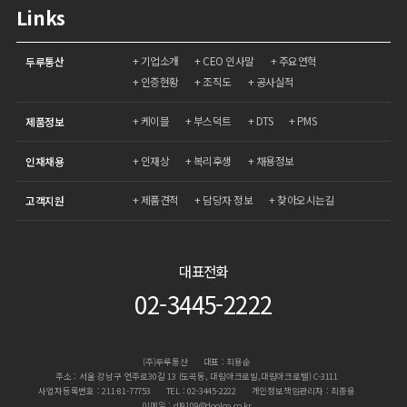
Links
기업소개
CEO 인사말
주요연혁
두루통산
인증현황
조직도
공사실적
케이블
부스덕트
DTS
PMS
제품정보
인재상
복리후생
채용정보
인재채용
제품견적
담당자 정보
찾아오시는길
고객지원
대표전화
02-3445-2222
(주)두루통산
대표 : 최용순
주소 : 서울 강남구 언주로30길 13 (도곡동, 대림아크로빌,대림아크로텔) C-3111
사업자등록번호 : 211-81-77753
TEL : 02-3445-2222
개인정보책임관리자 : 최종용
이메일 : dl9109@dooloo.co.kr