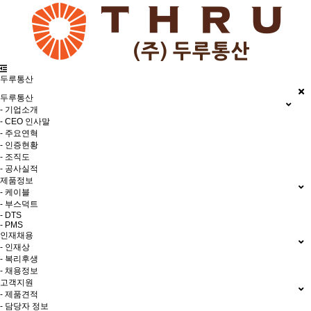
두루통산
두루통산
- 기업소개
- CEO 인사말
- 주요연혁
- 인증현황
- 조직도
- 공사실적
제품정보
- 케이블
- 부스덕트
- DTS
- PMS
인재채용
- 인재상
- 복리후생
- 채용정보
고객지원
- 제품견적
- 담당자 정보