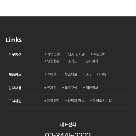
Links
기업소개
CEO 인사말
주요연혁
두루통산
인증현황
조직도
공사실적
케이블
부스덕트
DTS
PMS
제품정보
인재상
복리후생
채용정보
인재채용
제품견적
담당자 정보
찾아오시는길
고객지원
대표전화
02-3445-2222