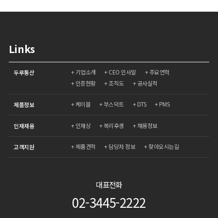
Links
기업소개
CEO 인사말
주요연혁
두루통산
인증현황
조직도
공사실적
케이블
부스덕트
DTS
PMS
제품정보
인재상
복리후생
채용정보
인재채용
제품견적
담당자 정보
찾아오시는길
고객지원
대표전화
02-3445-2222