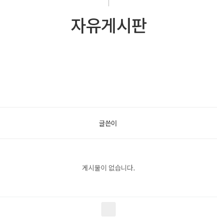
자유게시판
글쓴이
게시물이 없습니다.