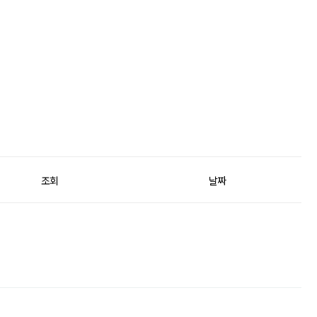
조회
날짜