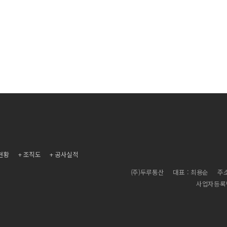
현황
조직도
공사실적
(주)두루통산
대표 : 최용순
주소
사업자등록번호