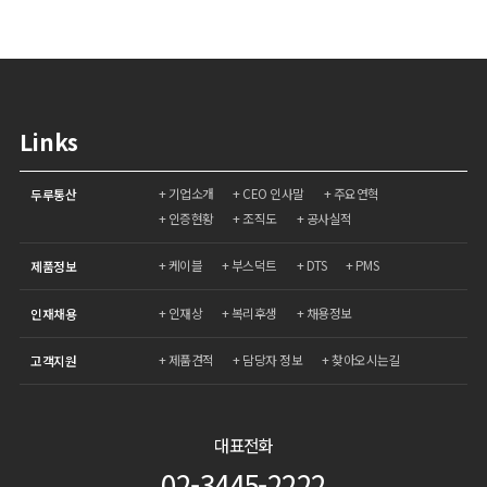
Links
기업소개
CEO 인사말
주요연혁
두루통산
인증현황
조직도
공사실적
케이블
부스덕트
DTS
PMS
제품정보
인재상
복리후생
채용정보
인재채용
제품견적
담당자 정보
찾아오시는길
고객지원
대표전화
02-3445-2222