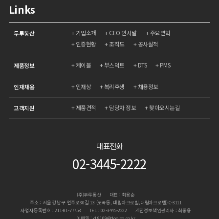
Links
기업소개
CEO 인사말
주요연혁
두루통산
인증현황
조직도
공사실적
케이블
부스덕트
DTS
PMS
제품정보
인재상
복리후생
채용정보
인재채용
제품견적
담당자 정보
찾아오시는길
고객지원
대표전화
02-3445-2222
(주)두루통산
대표 : 최용순
주소 : 서울 강남구 언주로30길 13 (도곡동, 대림아크로빌,대림아크로텔) C-3111
사업자등록번호 : 211-81-77753
TEL : 02-3445-2222
개인정보책임관리자 : 최종용
이메일 : dl9109@dooloo.co.kr