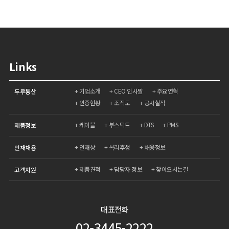
Links
기업소개
CEO 인사말
주요연혁
두루통산
인증현황
조직도
공사실적
케이블
부스덕트
DTS
PMS
제품정보
인재상
복리후생
채용정보
인재채용
제품견적
담당자 정보
찾아오시는길
고객지원
대표전화
02-3445-2222