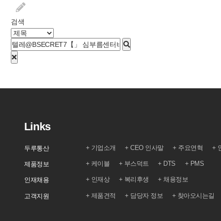
검색
Links
기업소개
CEO 인사말
주요연혁
두루통산
케이블
부스덕트
DTS
PMS
제품정보
인재상
복리후생
채용정보
인재채용
제품견적
담당자 정보
찾아오시는길
고객지원