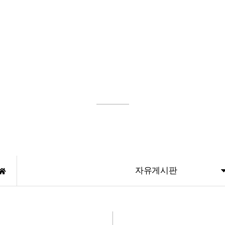
두루통산
기업소개
CEO 인사말
자유게시판
주요연혁
인증현황
조직도
비즈니스 혁신과 최고의 가치를 추구하는 두루통산
공사실적
자유게시판