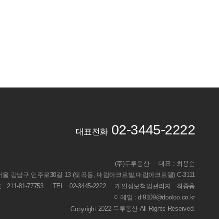
02-3445-2222
대표전화
(주)두루통산
대표 : 최용순
 서울 강남구 언주로30길 13 (도곡동, 대림아크로빌,대림아크로텔) C-3111
211-81-77753
TEL : 02-3445-2222
개인정보책임관리자 : 최종용
이메일 : dl9109@dooloo.co.kr
2022 두루통산 All Rights Reserved.
Copyright