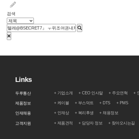
검색
Links
기업소개
CEO 인사말
주요연혁
두루통산
케이블
부스덕트
DTS
PMS
제품정보
인재상
복리후생
채용정보
인재채용
제품견적
담당자 정보
찾아오시는길
고객지원