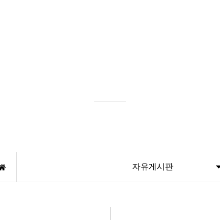
두루통산
기업소개
CEO 인사말
자유게시판
주요연혁
인증현황
조직도
비즈니스 혁신과 최고의 가치를 추구하는 두루통산
공사실적
자유게시판