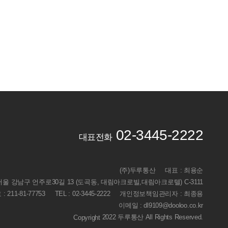
02-3445-2222
대표전화
(주)두루통산
대표 : 최용순
 서울 강남구 언주로30길 13 (도곡동, 대림아크로빌,대림아크로텔) C-3111
211-81-77753
TEL : 02-3445-2222
개인정보책임관리자 : 최종용
이메일 : dl9109@dooloo.co.kr
2022 두루통산 All Rights Reserved.
Copyright