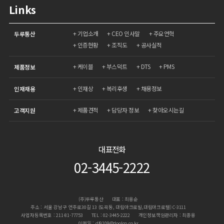
Links
기업소개
CEO 인사말
주요연혁
두루통산
인증현황
조직도
공사실적
케이블
부스덕트
DTS
PMS
제품정보
인재상
복리후생
채용정보
인재채용
제품견적
담당자 정보
찾아오시는길
고객지원
대표전화
02-3445-2222
(주)두루통산
대표 : 최용순
주소 : 서울 강남구 언주로30길 13 (도곡동, 대림아크로빌,대림아크로텔) C-3111
사업자등록번호 : 211-81-77753
TEL : 02-3445-2222
개인정보책임관리자 : 최종용
이메일 : dl9109@dooloo.co.kr