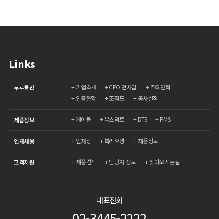
Links
기업소개
CEO 인사말
주요연혁
두루통산
인증현황
조직도
공사실적
케이블
부스덕트
DTS
PMS
제품정보
인재상
복리후생
채용정보
인재채용
제품견적
담당자 정보
찾아오시는길
고객지원
대표전화
02-3445-2222