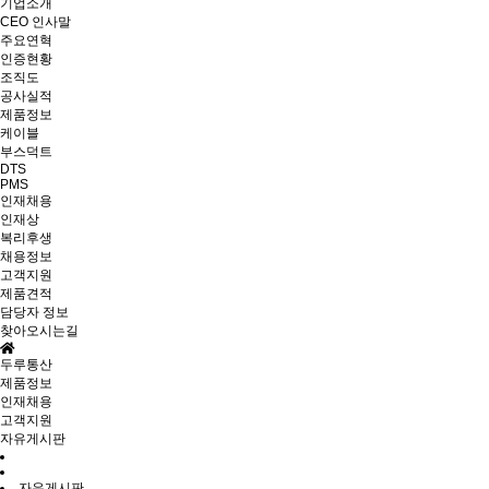
기업소개
CEO 인사말
주요연혁
인증현황
조직도
공사실적
제품정보
케이블
부스덕트
DTS
PMS
인재채용
인재상
복리후생
채용정보
고객지원
제품견적
담당자 정보
찾아오시는길
두루통산
제품정보
인재채용
고객지원
자유게시판
자유게시판