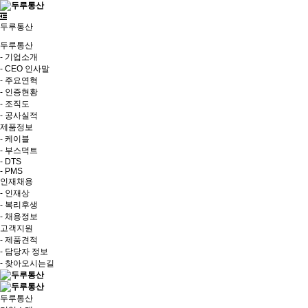
두루통산
두루통산
- 기업소개
- CEO 인사말
- 주요연혁
- 인증현황
- 조직도
- 공사실적
제품정보
- 케이블
- 부스덕트
- DTS
- PMS
인재채용
- 인재상
- 복리후생
- 채용정보
고객지원
- 제품견적
- 담당자 정보
- 찾아오시는길
두루통산