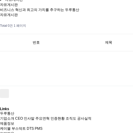
자유게시판
비즈니스 혁신과 최고의 가치를 추구하는 두루통산
자유게시판
Total 0건
1 페이지
번호
제목
Links
두루통산
기업소개
CEO 인사말
주요연혁
인증현황
조직도
공사실적
제품정보
케이블
부스덕트
DTS
PMS