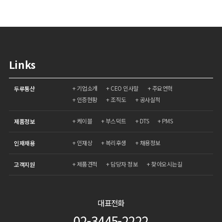
Links
기업소개
CEO 인사말
주요연혁
두루통산
인증현황
조직도
공사실적
케이블
부스덕트
DTS
PMS
제품정보
인재상
복리후생
채용정보
인재채용
제품견적
담당자 정보
찾아오시는길
고객지원
대표전화
02-3445-2222