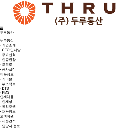
두루통산
두루통산
- 기업소개
- CEO 인사말
- 주요연혁
- 인증현황
- 조직도
- 공사실적
제품정보
- 케이블
- 부스덕트
- DTS
- PMS
인재채용
- 인재상
- 복리후생
- 채용정보
고객지원
- 제품견적
- 담당자 정보